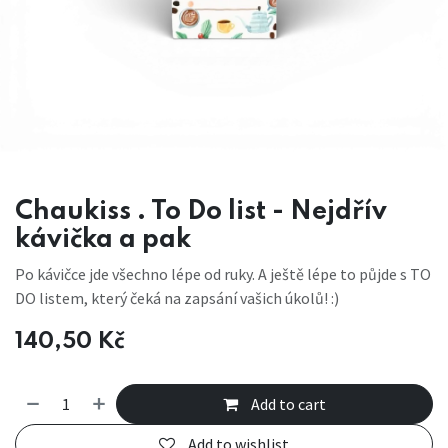
Chaukiss . To Do list - Nejdřív
kávička a pak
Po kávičce jde všechno lépe od ruky. A ještě lépe to půjde s TO
DO listem, který čeká na zapsání vašich úkolů! :)
140,50
Kč
Add to cart
Add to wishlist