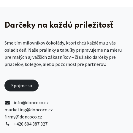
Darčeky na každú príležitosť
Sme tím milovníkov čokolády, ktorí chcú každému z vás
osladiť deň. Naše pralinky a tabuľky pripravujeme na mieru
pre malých aj väčších zákazníkov – či už ako darčeky pre
priateľov, kolegov, alebo pozornosť pre partnerov.
Spojme sa
info@doncoco.cz
marketing@doncoco.cz
firmy@doncoco.cz
+420 604 387 327