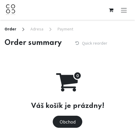
Skip to Content
Order
Adresa
Payment
Order summary
Quick reorder
Váš košík je prázdny!
Obchod