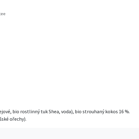
tee
s
jové, bio rostlinný tuk Shea, voda), bio strouhaný kokos 16 %.
šské ořechy).