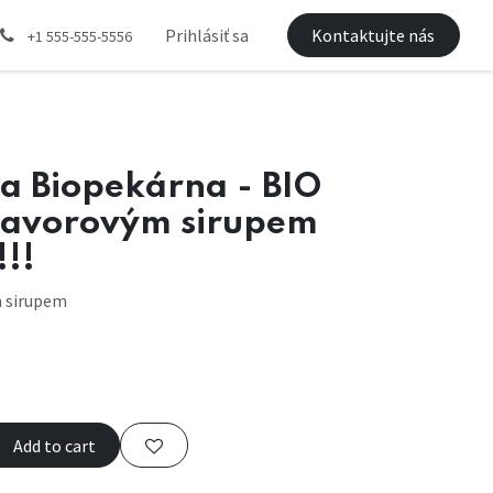
Prihlásiť sa
Kontaktujte nás
+1 555-555-5556
 Biopekárna - BIO
 javorovým sirupem
!!
m sirupem
Add to cart