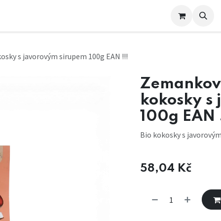
e nás
sky s javorovým sirupem 100g EAN !!!
Zemankova
kokosky s
100g EAN !
Bio kokosky s javorový
58,04
Kč