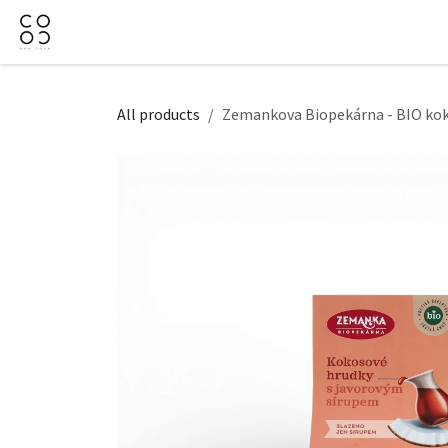
Skip to Content
Domov
Obchod
Firemné darčeky
Kontaktujt
All products
Zemankova Biopekárna - BIO koko