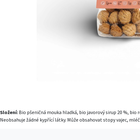
Složení:
Bio pšeničná mouka hladká, bio javorový sirup 20 %, bio r
Neobsahuje žádné kypřící látky. Může obsahovat stopy vajec, mléč