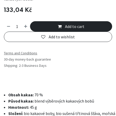
133,04
Kč
Add to cart
Add to wishlist
Terms and Conditions
30-day money-back guarantee
Shipping: 2-3 Business Days
Obsah kakaa:
70 %
Původ kakaa:
blend výběrových kakaových bobů
Hmotnost:
45 g
Složení:
bio kakaové boby, bio sušená třtinová šťáva, mořská