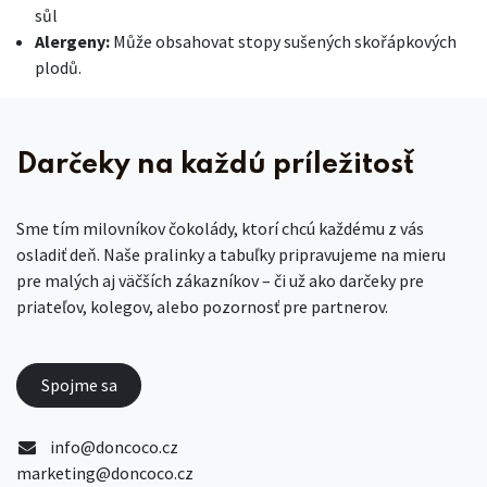
sůl
Alergeny:
Může obsahovat stopy sušených skořápkových
plodů.
Darčeky na každú príležitosť
Sme tím milovníkov čokolády, ktorí chcú každému z vás
osladiť deň. Naše pralinky a tabuľky pripravujeme na mieru
pre malých aj väčších zákazníkov – či už ako darčeky pre
priateľov, kolegov, alebo pozornosť pre partnerov.
Spojme sa
info@doncoco.cz
marketing@doncoco.cz