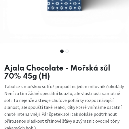
Ajala Chocolate - Mořská sůl
70% 45g (H)
Tabulce s mořskou solí už propadl nejeden milovník čokolády.
Není za tím žádné speciální kouzlo, ale vlastnosti samotné
soli. Ta nejenže aktivuje chuťové pohárky rozpoznávající
slanost, ale spouští také reakci, díky které vnímáme ostatní
chutě intenzivněji. Pár špetek soli tak dokáže podtrhnout
přirozenou sladkost třtinové šťávy a zvýraznit ovocné tóny
kakaových bobů.