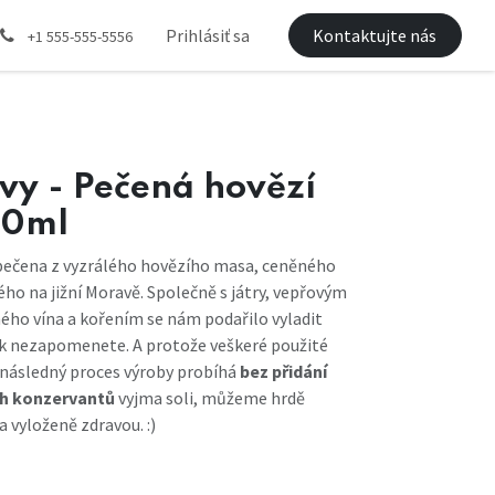
Prihlásiť sa
Kontaktujte nás
+1 555-555-5556
vy - Pečená hovězí
20ml
pečena z vyzrálého hovězího masa, ceněného
ho na jižní Moravě. Společně s játry, vepřovým
ho vína a kořením se nám podařilo vyladit
ak nezapomenete. A protože veškeré použité
 následný proces výroby probíhá
bez přidání
ch konzervantů
vyjma soli, můžeme hrdě
a vyloženě zdravou. :)