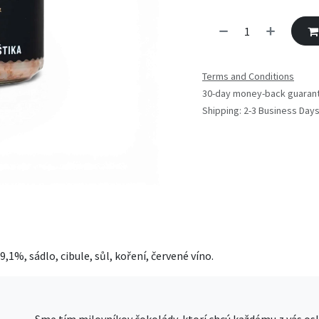
Terms and Conditions
30-day money-back guaran
Shipping: 2-3 Business Day
1%, sádlo, cibule, sůl, koření, červené víno.
Sme tím milovníkov čokolády, ktorí chcú každému z vás osl