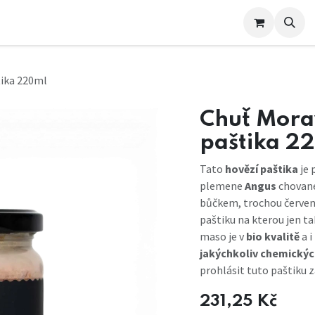
e nás
tika 220ml
Chuť Mora
paštika 2
Tato
hovězí paštika
je 
plemene
Angus
chované
bůčkem, trochou červené
paštiku na kterou jen t
maso je v
bio kvalitě
a i
jakýchkoliv chemický
prohlásit tuto paštiku z
231,25
Kč