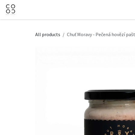
Skip to Content
Domov
Obchod
Firemné darčeky
Kontaktujt
All products
Chuť Moravy - Pečená hovězí paš