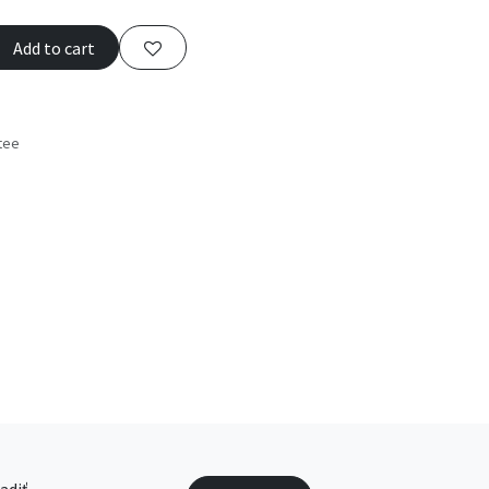
Add to cart
tee
s
adiť