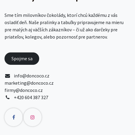
Sme tím milovníkov čokolády, ktorí chcú každému z vás
osladiť deň. Naše pralinky a tabuľky pripravujeme na mieru
pre malých aj väčších zákazníkov – či už ako darčeky pre
priateľov, kolegov, alebo pozornosť pre partnerov.
Spojme sa
info@doncoco.cz
marketing@doncoco.cz
firmy@doncoco.cz
+420 604 387 327