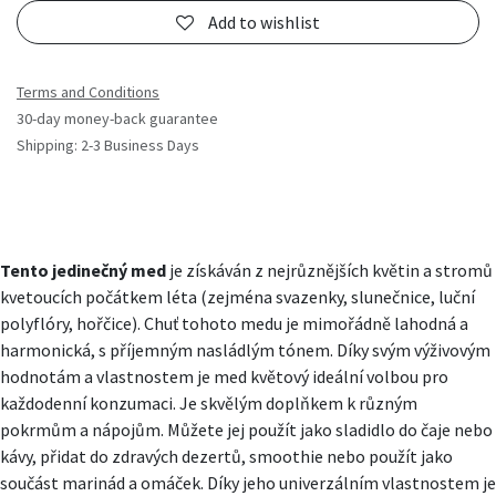
Add to wishlist
Terms and Conditions
30-day money-back guarantee
Shipping: 2-3 Business Days
Tento jedinečný
med
je získáván z nejrůznějších květin a stromů
kvetoucích počátkem léta (zejména svazenky, slunečnice, luční
polyflóry, hořčice). Chuť tohoto medu je mimořádně lahodná a
harmonická, s příjemným nasládlým tónem. Díky svým výživovým
hodnotám a vlastnostem je med květový ideální volbou pro
každodenní konzumaci. Je skvělým doplňkem k různým
pokrmům a nápojům. Můžete jej použít jako sladidlo do čaje nebo
kávy, přidat do zdravých dezertů, smoothie nebo použít jako
součást marinád a omáček. Díky jeho univerzálním vlastnostem je