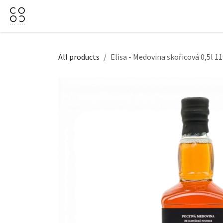
Skip to Content
Domov
Obchod
Firemné darčeky
Kontaktujt
All products
Elisa - Medovina skořicová 0,5l 1