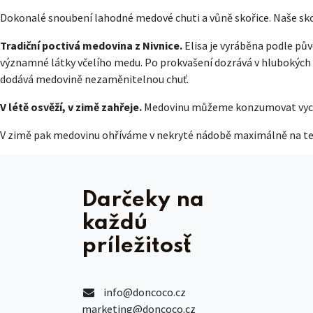
Dokonalé snoubení lahodné medové chuti a vůně skořice. Naše sko
Tradiční poctivá medovina z Nivnice.
Elisa je vyráběna podle pů
významné látky včelího medu. Po prokvašení dozrává v hlubokých 
dodává medovině nezaměnitelnou chuť.
V létě osvěží, v zimě zahřeje.
Medovinu můžeme konzumovat vychlaz
V zimě pak medovinu ohříváme v nekryté nádobě maximálně na tepl
Darčeky na
každú
príležitosť
info@doncoco.cz
marketing@doncoco.cz