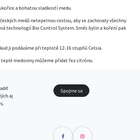
skořice a bohatou sladkostí medu.
ích českých medů netepelnou cestou, aby se zachovaly všechny
ná technologií Bio Control System. Směs bylin a koření pak
ud ji podáváme při teplotě 12-16 stupňů Celsia.
i teplé medoviny můžeme přidat řez citrónu.
adiť
Spojme sa
ých aj
v,