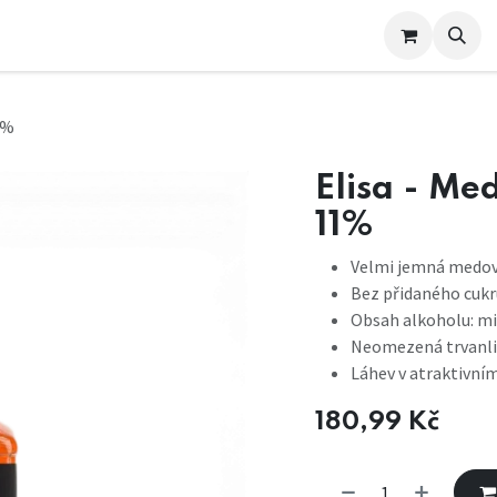
e nás
1%
Elisa - Me
11%
Velmi jemná medov
Bez přidaného cukru
Obsah alkoholu: m
Neomezená trvanli
Láhev v atraktivní
180,99
Kč