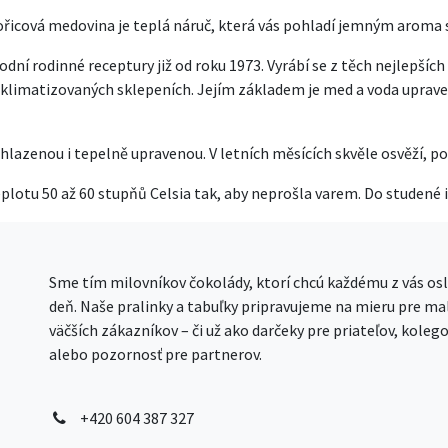
řicová medovina je teplá náruč, která vás pohladí jemným aroma 
vodní rodinné receptury již od roku 1973. Vyrábí se z těch nejlepš
klimatizovaných sklepeních. Jejím základem je med a voda uprave
enou i tepelně upravenou. V letních měsících skvěle osvěží, pok
otu 50 až 60 stupňů Celsia tak, aby neprošla varem. Do studené 
Sme tím milovníkov čokolády, ktorí chcú každému z vás osl
deň. Naše pralinky a tabuľky pripravujeme na mieru pre mal
väčších zákazníkov – či už ako darčeky pre priateľov, kolego
alebo pozornosť pre partnerov.
+420 604 387 327