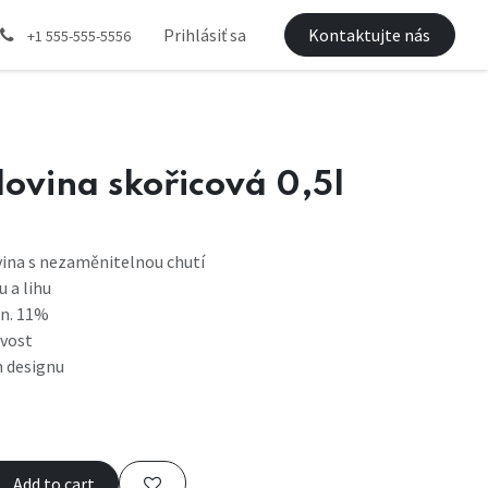
Prihlásiť sa
Kontaktujte nás
+1 555-555-5556
dovina skořicová 0,5l
ina s nezaměnitelnou chutí
 a lihu
in. 11%
vost
m designu
Add to cart