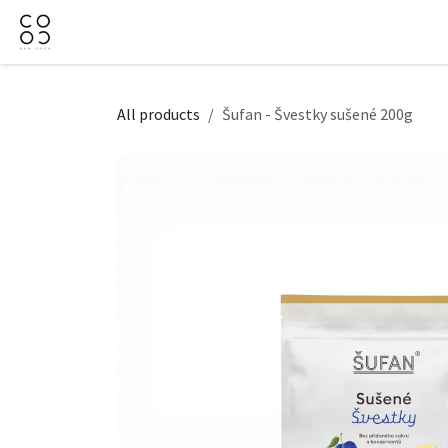
Skip to Content
Domov
Obchod
Firemné darčeky
Kontaktujt
All products
Šufan - Švestky sušené 200g