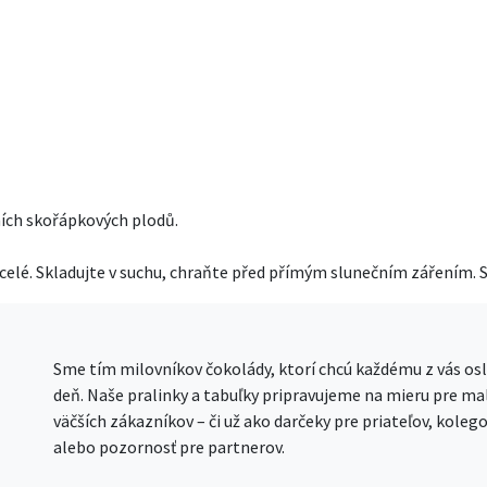
ních skořápkových plodů.
lé. Skladujte v suchu, chraňte před přímým slunečním zářením. Sp
Sme tím milovníkov čokolády, ktorí chcú každému z vás osl
deň. Naše pralinky a tabuľky pripravujeme na mieru pre mal
väčších zákazníkov – či už ako darčeky pre priateľov, kolego
alebo pozornosť pre partnerov.