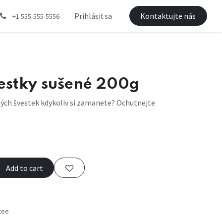
Prihlásiť sa
Kontaktujte nás
+1 555-555-5556
vestky sušené 200g
ných švestek kdykoliv si zamanete? Ochutnejte
Add to cart
tee