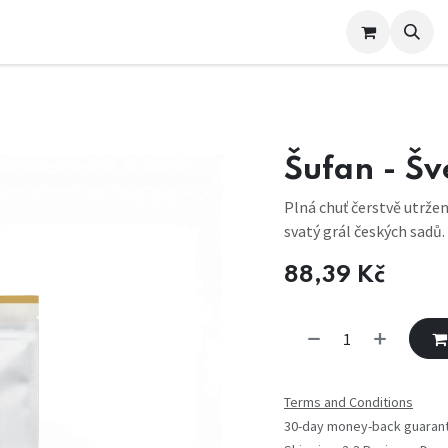
e nás
Šufan - Š
Plná chuť čerstvě utrže
svatý grál českých sadů.
88,39
Kč
Terms and Conditions
30-day money-back guaran