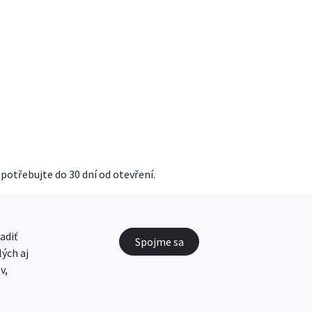
otřebujte do 30 dní od otevření.
adiť
Spojme sa
ých aj
v,