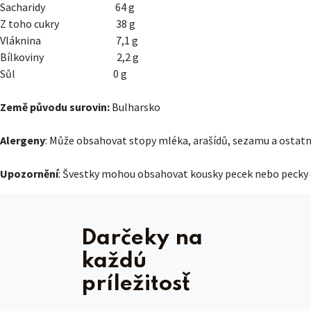
Sacharidy
64 g​
Z toho cukry
​38 g
Vláknina
​7,1 g
Bílkoviny
​2,2 g
Sůl
​0 g
Země původu surovin:
Bulharsko
Alergeny
: Může obsahovat stopy mléka, arašídů, sezamu a ostat
Upozornění
: Švestky mohou obsahovat kousky pecek nebo pecky ce
Darčeky na
každú
príležitosť