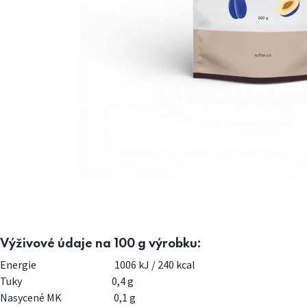
Výživové údaje na 100 g výrobku:
Energie
​1006 kJ / 240 kcal
Tuky
​0,4 g
Nasycené MK
0,1 g​