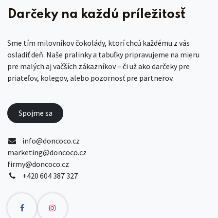
Darčeky na každú príležitosť
Sme tím milovníkov čokolády, ktorí chcú každému z vás
osladiť deň. Naše pralinky a tabuľky pripravujeme na mieru
pre malých aj väčších zákazníkov – či už ako darčeky pre
priateľov, kolegov, alebo pozornosť pre partnerov.
Spojme sa
info@doncoco.cz
marketing@doncoco.cz
firmy@doncoco.cz
+420 604 387 327