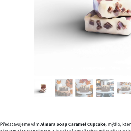
Představujeme vám
Almara Soap Caramel Cupcake
, mýdlo, kte