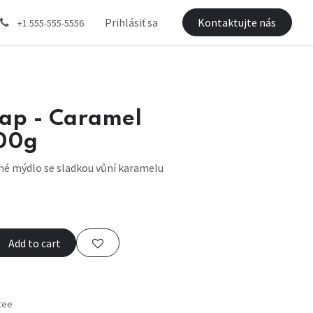
Prihlásiť sa
Kontaktujte nás
+1 555-555-5556
ap - Caramel
00g
né mýdlo se sladkou vůní karamelu
Add to cart
tee