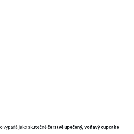
s
lo vypadá jako skutečně
čerstvě upečený, voňavý cupcake