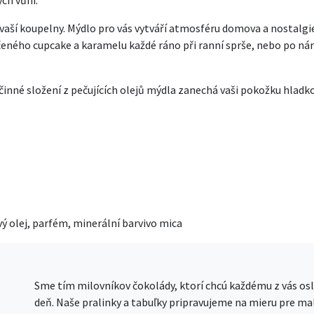
ých vůní.
vaší koupelny. Mýdlo pro vás vytváří atmosféru domova a nostalgie
eného cupcake a karamelu každé ráno při ranní sprše, nebo po náro
činné složení z pečujících olejů mýdla zanechá vaši pokožku hladko
vý olej, parfém, minerální barvivo mica
Sme tím milovníkov čokolády, ktorí chcú každému z vás osl
deň. Naše pralinky a tabuľky pripravujeme na mieru pre mal