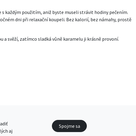
 s každým použitím, aniž byste museli strávit hodiny pečením.
čném dni při relaxační koupeli. Bez kalorií, bez námahy, prostě
u a svěží, zatímco sladká vůně karamelu ji krásně provoní.
adiť
Spojme sa
ých aj