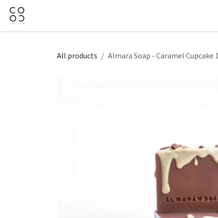
Skip to Content
Domov
Obchod
Firemné darčeky
Kontaktujt
All products
Almara Soap - Caramel Cupcake 