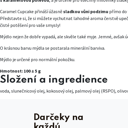
s karamelovou polevou
, a je určené pro všechny milovníky sladk
Caramel Cupcake přináší úžasně
sladkou vůni podzimu
přímo do 
Představte si, že si můžete vychutnat lahodné aroma čerstvě upeč
čisté potěšení pro vaše smysly!
Mýdlo nejen že dobře vypadá, ale skvěle také myje. Jemné, avšak ú
O krásnou barvu mýdla se postarala minerální barviva.
Mýdlo je určené pro normální pokožku.
Hmotnost: 100 ± 5 g
Složení a ingredience
voda, slunečnicový olej, kokosový olej, palmový olej (RSPO), olivo
Darčeky na
každú