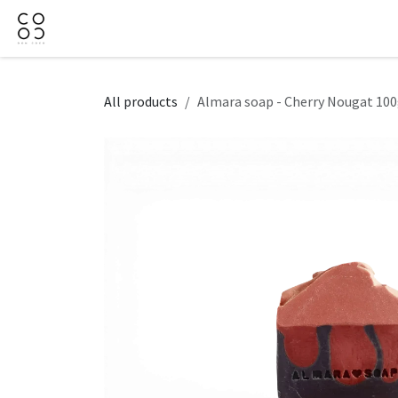
Skip to Content
Domov
Obchod
Firemné darčeky
Kontaktujt
All products
Almara soap - Cherry Nougat 10