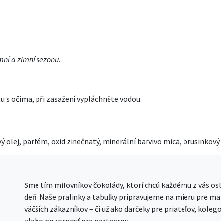
ní a zimní sezonu.
u s očima, při zasažení vypláchněte vodou.
vý olej, parfém, oxid zinečnatý, minerální barvivo mica, brusinkový
Sme tím milovníkov čokolády, ktorí chcú každému z vás osl
deň. Naše pralinky a tabuľky pripravujeme na mieru pre mal
väčších zákazníkov – či už ako darčeky pre priateľov, kolego
alebo pozornosť pre partnerov.