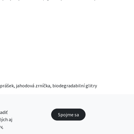
 prášek, jahodová zrníčka, biodegradabilní glitry
adiť
Spojme sa
ých aj
v,