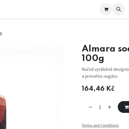
e nás
0g
Almara so
100g
Ručně vyráběné designov
a jemného nugátu
164,46
Kč
Terms and Conditions