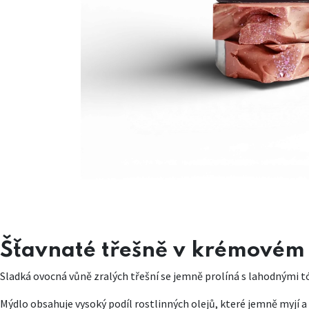
Šťavnaté třešně v krémovém
Sladká ovocná vůně zralých třešní se jemně prolíná s lahodnými 
Mýdlo obsahuje vysoký podíl rostlinných olejů, které jemně myjí a