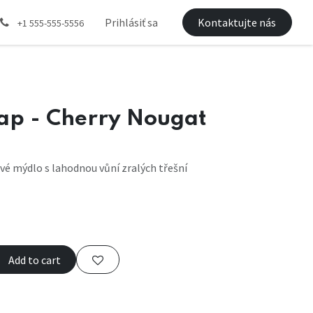
Prihlásiť sa
Kontaktujte nás
+1 555-555-5556
ap - Cherry Nougat
é mýdlo s lahodnou vůní zralých třešní
Add to cart