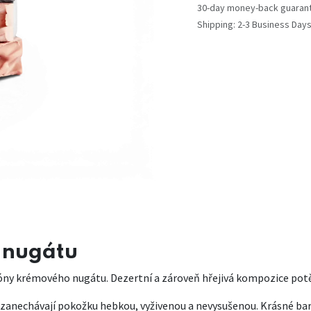
30-day money-back guaran
Shipping: 2-3 Business Day
 nugátu
tóny krémového nugátu. Dezertní a zároveň hřejivá kompozice pot
 zanechávají pokožku hebkou, vyživenou a nevysušenou. Krásné barv