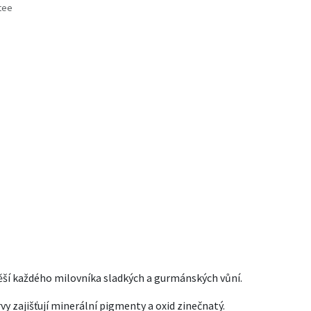
tee
s
ěší každého milovníka sladkých a gurmánských vůní.
y zajišťují minerální pigmenty a oxid zinečnatý.