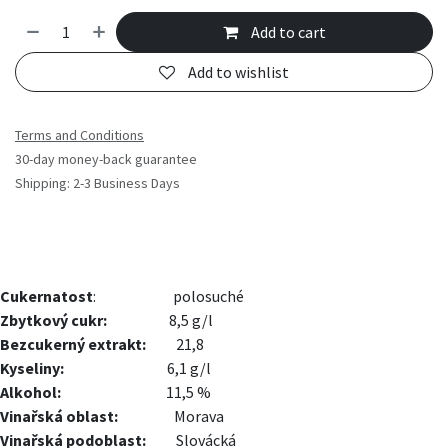
Add to cart
Add to wishlist
Terms and Conditions
30-day money-back guarantee
Shipping: 2-3 Business Days
Cukernatost
:
​​polosuché
Zbytkový cukr:
​​8,5 g/l
Bezcukerný extrakt:
​21,8
Kyseliny:
​​6,1 g/l
Alkohol:
​​11,5 %
Vinařská oblast:
​Morava
Vinařská podoblast:
​​Slovácká