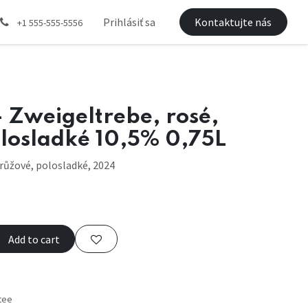
Prihlásiť sa
Kontaktujte nás
+1 555-555-5556
 Zweigeltrebe, rosé,
olosladké 10,5% 0,75L
růžové, polosladké, 2024
Add to cart
tee