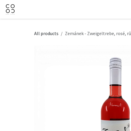
Skip to Content
Domov
Obchod
Firemné darčeky
Kontaktujt
All products
Zemánek - Zweigeltrebe, rosé, r