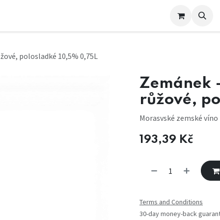
e nás
ůžové, polosladké 10,5% 0,75L
Zemánek -
růžové, p
Morasvské zemské víno 
193,39
Kč
Terms and Conditions
30-day money-back guaran