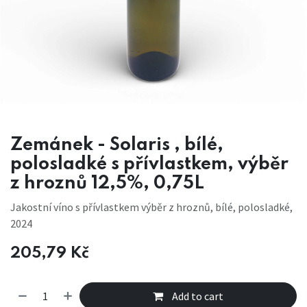
Zemánek - Solaris , bílé,
polosladké s přívlastkem, výběr
z hroznů 12,5%, 0,75L
Jakostní víno s přívlastkem výběr z hroznů, bílé, polosladké,
2024
205,79
Kč
Add to cart