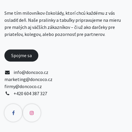
Sme tím milovníkov čokolády, ktorí chcú každému z vás
osladiť deň. Naše pralinky a tabuľky pripravujeme na mieru
pre malých aj väčších zákazníkov – či už ako darčeky pre
priateľov, kolegov, alebo pozornosť pre partnerov.
Spojme sa
info@doncoco.cz
marketing@doncoco.cz
firmy@doncoco.cz
+420 604 387 327