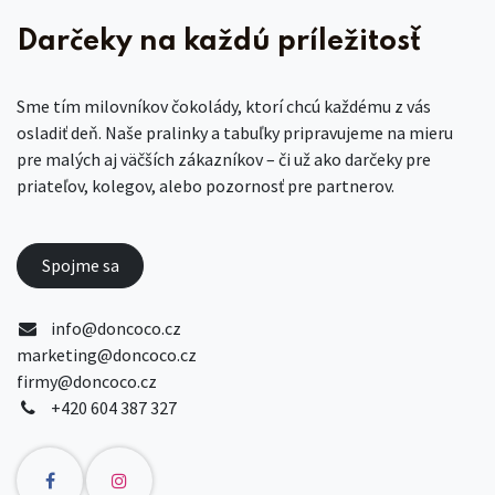
Darčeky na každú príležitosť
Sme tím milovníkov čokolády, ktorí chcú každému z vás
osladiť deň. Naše pralinky a tabuľky pripravujeme na mieru
pre malých aj väčších zákazníkov – či už ako darčeky pre
priateľov, kolegov, alebo pozornosť pre partnerov.
Spojme sa
info@doncoco.cz
marketing@doncoco.cz
firmy@doncoco.cz
+420 604 387 327