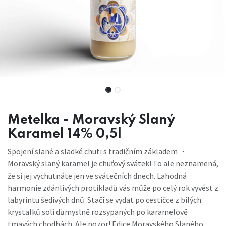
Metelka - Moravský Slaný
Karamel 14% 0,5l
Spojení slané a sladké chuti s tradičním základem ・
Moravský slaný karamel je chuťový svátek! To ale neznamená,
že si jej vychutnáte jen ve svátečních dnech. Lahodná
harmonie zdánlivých protikladů vás může po celý rok vyvést z
labyrintu šedivých dnů. Stačí se vydat po cestičce z bílých
krystalků soli důmyslně rozsypaných po karamelově
tmavých chodbách. Ale pozor! Edice Moravského Slaného