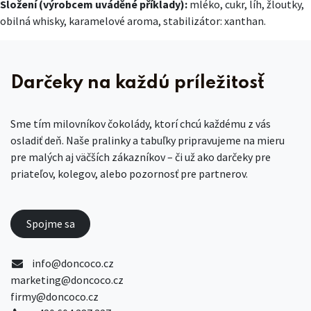
Složení (výrobcem uváděné příklady):
mléko, cukr, líh, žloutky,
obilná whisky, karamelové aroma, stabilizátor: xanthan.
Darčeky na každú príležitosť
Sme tím milovníkov čokolády, ktorí chcú každému z vás
osladiť deň. Naše pralinky a tabuľky pripravujeme na mieru
pre malých aj väčších zákazníkov – či už ako darčeky pre
priateľov, kolegov, alebo pozornosť pre partnerov.
Spojme sa
info@doncoco.cz
marketing@doncoco.cz
firmy@doncoco.cz