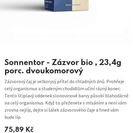
Sonnentor - Zázvor bio , 23,4g
porc. dvoukomorový
Zázvorový čaj je velkorysý přítel do chladných dnů. Prohřeje
celý organismus a studeným chodidlům učiní rázný konec.
Tento štiplavý oddenek slonovinové barvy působí blahodárně
na celý organismus. Když to přeženete s mlsáním a není vám
zrovna nejlíp, dejte si šálek zázvorového čaje a hned vám
bude líp.
75,89
Kč