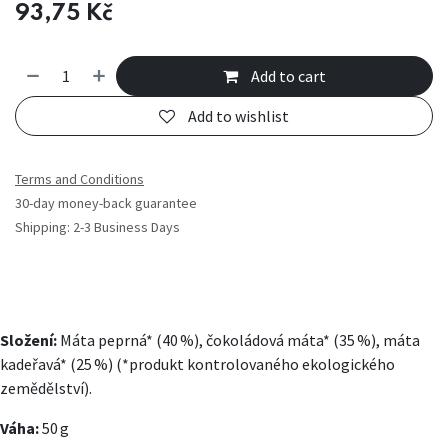
93,75
Kč
Add to cart
Add to wishlist
Terms and Conditions
30-day money-back guarantee
Shipping: 2-3 Business Days
Složení:
Máta peprná* (40 %), čokoládová máta* (35 %), máta
kadeřavá* (25 %) (*produkt kontrolovaného ekologického
zemědělství).
Váha:
50 g