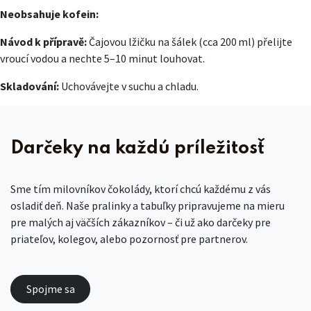
Neobsahuje kofein:
Návod k přípravě:
Čajovou lžičku na šálek (cca 200 ml) přelijte
vroucí vodou a nechte 5–10 minut louhovat.
Skladování:
Uchovávejte v suchu a chladu.
Darčeky na každú príležitosť
Sme tím milovníkov čokolády, ktorí chcú každému z vás
osladiť deň. Naše pralinky a tabuľky pripravujeme na mieru
pre malých aj väčších zákazníkov – či už ako darčeky pre
priateľov, kolegov, alebo pozornosť pre partnerov.
Spojme sa