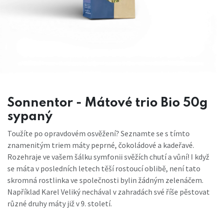
Sonnentor - Mátové trio Bio 50g
sypaný
Toužíte po opravdovém osvěžení? Seznamte se s tímto
znamenitým triem máty peprné, čokoládové a kadeřavé.
Rozehraje ve vašem šálku symfonii svěžích chutí a vůní! I když
se máta v posledních letech těší rostoucí oblibě, není tato
skromná rostlinka ve společnosti bylin žádným zelenáčem.
Například Karel Veliký nechával v zahradách své říše pěstovat
různé druhy máty již v 9. století.